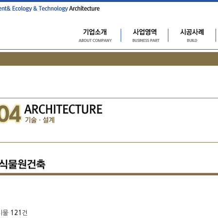
게시물
121
건