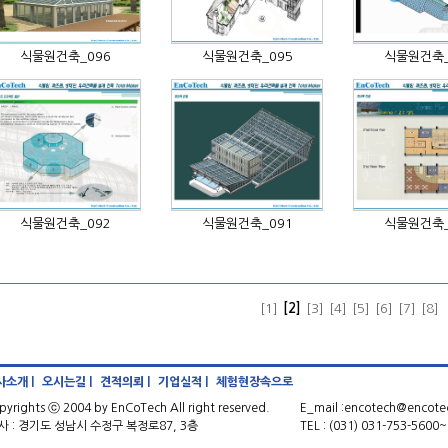
식물원건축_096
식물원건축_095
식물원건축_
식물원건축_092
식물원건축_091
식물원건축_
[1]
[2]
[3]
[4]
[5]
[6]
[7]
[8]
사소개 |
오시는길 |
견적의뢰 |
기업실적 |
체험현장속으로
pyrights ⓒ 2004 by EnCoTech All right reserved.
E_mail :encotech@encotec
사 : 경기도 성남시 수정구 복정로87, 3층
TEL : (031) 031-753-5600~